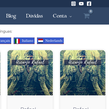
Blog
Dúvidas
Conta
ínguas:
ançais
Italiano
Nederlands