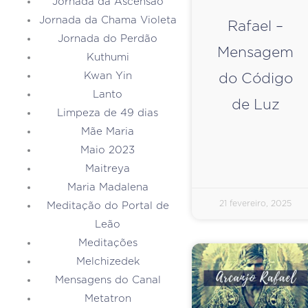
Jornada da Ascensão
Jornada da Chama Violeta
Rafael –
Jornada do Perdão
Mensagem
Kuthumi
Kwan Yin
do Código
Lanto
de Luz
Limpeza de 49 dias
Mãe Maria
Maio 2023
Maitreya
Maria Madalena
21 fevereiro, 2025
Meditação do Portal de
Leão
Meditações
Melchizedek
Mensagens do Canal
Metatron