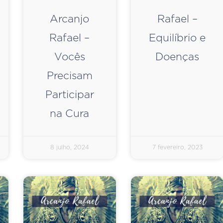
Arcanjo
Rafael –
Rafael –
Equilíbrio e
Vocês
Doenças
Precisam
Participar
na Cura
8 julho, 2024
7 fevereiro, 2023