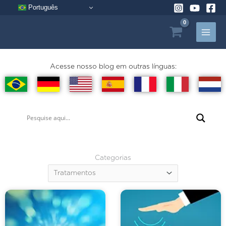
Pular
Português
para
o
conteúdo
Acesse nosso blog em outras línguas:
Categorias
Categorias