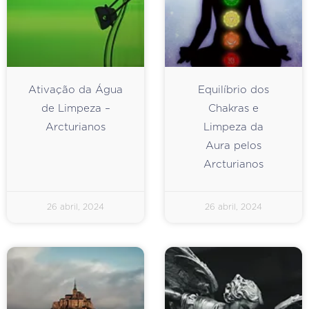
Ativação da Água
Equilíbrio dos
de Limpeza –
Chakras e
Arcturianos
Limpeza da
Aura pelos
Arcturianos
26 abril, 2024
26 abril, 2024