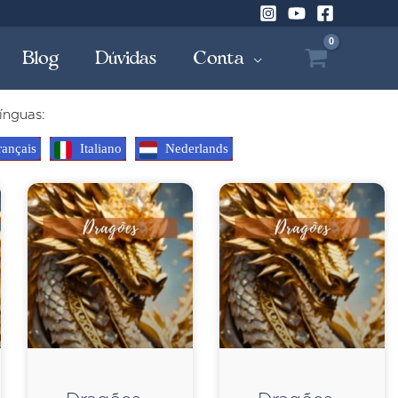
Blog
Dúvidas
Conta
ínguas:
ançais
Italiano
Nederlands