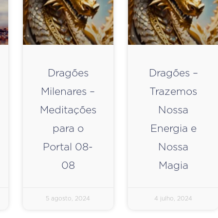
Dragões
Dragões –
Milenares –
Trazemos
Meditações
Nossa
para o
Energia e
Portal 08-
Nossa
08
Magia
5 agosto, 2024
4 julho, 2024