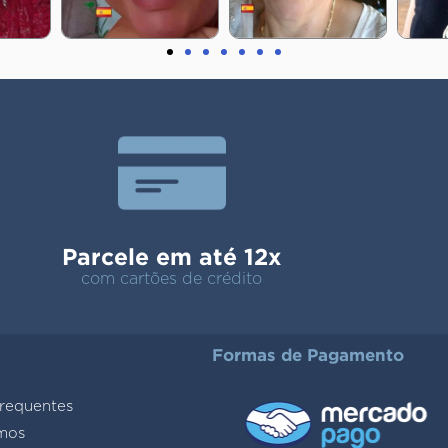
Parcele em até 12x
com cartões de crédito
Formas de Pagamento
requentes
mos