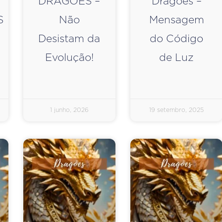
DRAGÕES –
Dragões –
S
Não
Mensagem
Desistam da
do Código
Evolução!
de Luz
1 junho, 2026
19 setembro, 2025