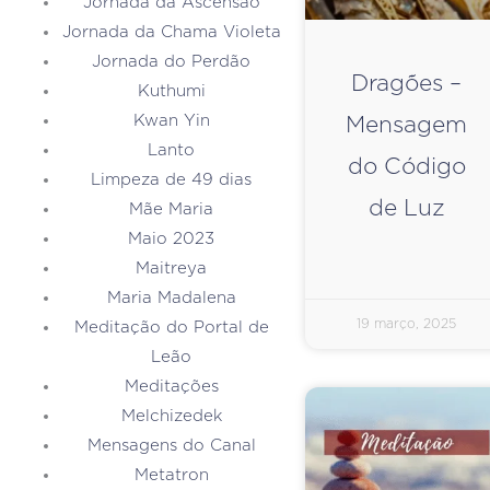
Jornada da Ascensão
Jornada da Chama Violeta
Jornada do Perdão
Dragões –
Kuthumi
Kwan Yin
Mensagem
Lanto
do Código
Limpeza de 49 dias
de Luz
Mãe Maria
Maio 2023
Maitreya
Maria Madalena
19 março, 2025
Meditação do Portal de
Leão
Meditações
Melchizedek
Mensagens do Canal
Metatron