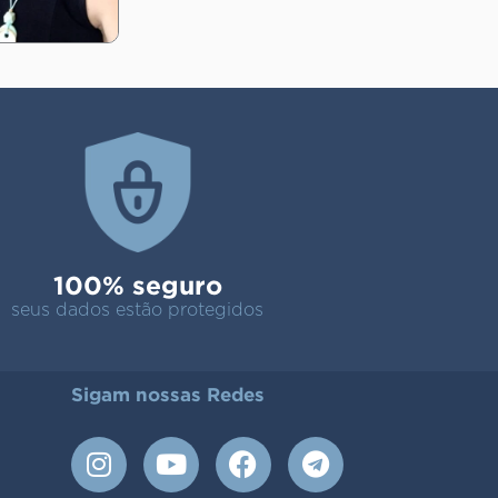
100% seguro
seus dados estão protegidos
Sigam nossas Redes
I
Y
F
T
n
o
a
e