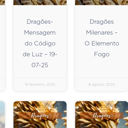
Dragões-
Dragões
Mensagem
Milenares –
do Código
O Elemento
de Luz – 19-
Fogo
07-25
19 fevereiro, 2025
8 agosto, 2024