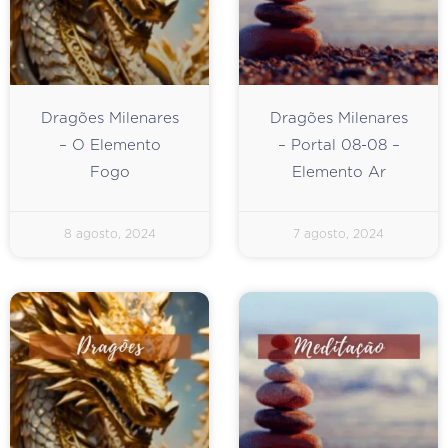
Dragões Milenares
Dragões Milenares
– O Elemento
– Portal 08-08 –
Fogo
Elemento Ar
8 agosto, 2024
7 agosto, 2024