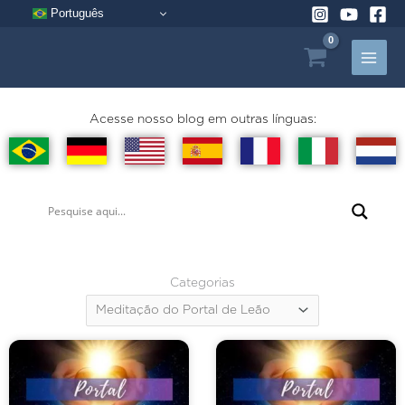
Pular
Português
para
o
conteúdo
Acesse nosso blog em outras línguas:
Categorias
Categorias