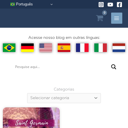
Pular
Português
para
o
conteúdo
Acesse nosso blog em outras línguas:
Categorias
Categorias