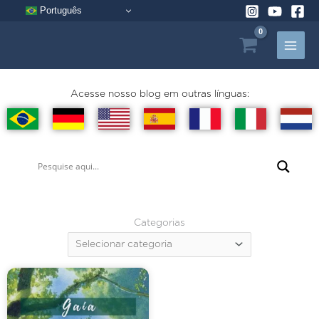
Pular
Português
para
o
conteúdo
Acesse nosso blog em outras línguas:
Categorias
Categorias