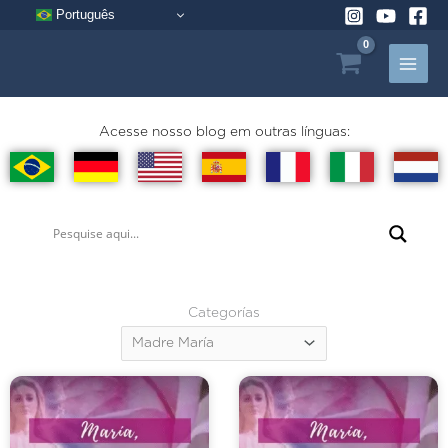
Ir
Português
al
contenido
Acesse nosso blog em outras línguas:
Categorías
Categorías
Página
Página
Página
Página