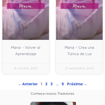
Maria – Volver al
María – Crea una
Aprendizaje
Túnica de Luz
16 octubre, 2024
27 septiembre, 2024
← Anterior
1
2
3
…
5
Próxima →
Conheça nossos Tradutores